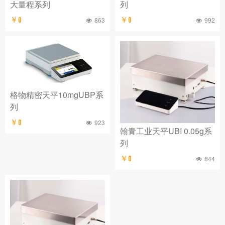
大量程系列
列
￥0
863
￥0
992
格物精密天平10mgUBP系
列
￥0
923
翰青工业天平UBI 0.05g系
列
￥0
844